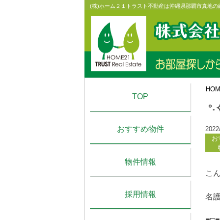
Skip
(株)ホーム２１トラスト不動産は沖縄県那覇市真地
to
content
HO
TOP
°
おすすめ物件
2022
お
物件情報
こん
採用情報
名