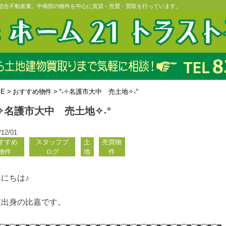
の総合不動産業。中南部の物件を中心に賃貸・売買・買取を行っています。
ME
>
おすすめ物件
>
°˖✧名護市大中 売土地✧˖°
˖✧名護市大中 売土地✧˖°
/12/01
すすめ
スタッフブ
土
売買物
物件
ログ
地
件
にちは♪
護出身の比嘉です。