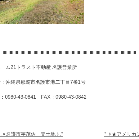
□■□■□■□■□■□■□■□■□■□■□■□■□■□■□■□■□■□■□■□■□■□■
ーム21トラスト不動産 名護営業所
所：沖縄県那覇市名護市港二丁目7番1号
：0980-43-0841 FAX：0980-43-0842
t
°˖✧名護市宇茂佐 売土地✧˖°
°˖✧★アメリ