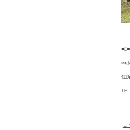
■□■
㈱ホ
住
TEL
Pos
←