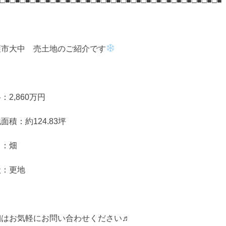
□■□■□■□■□■□■□■□■□■□■□■□■□■□■□■□■□■□■□■□■□■□■
護市大中 売土地のご紹介です
：2,860万円
面積：約124.83坪
目：畑
状：更地
細はお気軽にお問い合わせください♬