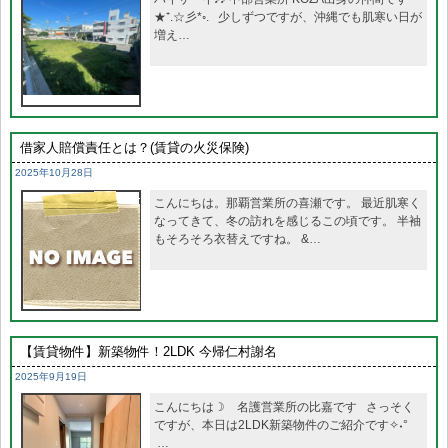
★⁺.☆彡*◦. 少しずつですが、沖縄でも肌寒い日が
増え…
借家人賠償責任とは？(賃貸の火災保険)
2025年10月28日
こんにちは。那覇営業所の喜瀬です。 最近肌寒く
なってきて、冬の訪れを感じるこの頃です。 半袖
もそろそろ衣替えですね。 &…
【賃貸物件】新築物件！2LDK 今帰仁村謝名
2025年9月19日
こんにちは☽ 名護営業所の比嘉です さっそく
ですが、本日は2LDK新築物件のご紹介です✧˖°
…