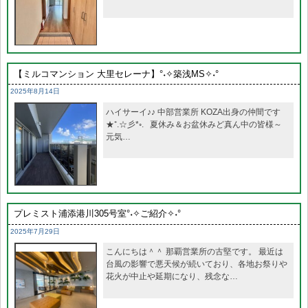
【ミルコマンション 大里セレーナ】°˖✧築浅MS✧˖°
2025年8月14日
ハイサーイ♪♪ 中部営業所 KOZA出身の仲間です
★⁺.☆彡*◦. 夏休み＆お盆休みど真ん中の皆様～
元気…
プレミスト浦添港川305号室°˖✧ご紹介✧˖°
2025年7月29日
こんにちは＾＾ 那覇営業所の古堅です。 最近は
台風の影響で悪天候が続いており、各地お祭りや
花火が中止や延期になり、残念な…