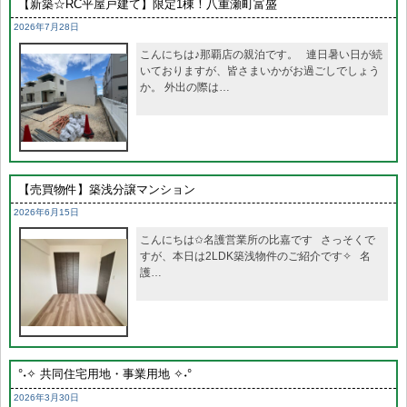
【新築☆RC平屋戸建て】限定1棟！八重瀬町富盛
2026年7月28日
こんにちは♪那覇店の親泊です。 連日暑い日が続
いておりますが、皆さまいかがお過ごしでしょう
か。 外出の際は…
【売買物件】築浅分譲マンション
2026年6月15日
こんにちは✩名護営業所の比嘉です さっそくで
すが、本日は2LDK築浅物件のご紹介です✧ 名
護…
°˖✧ 共同住宅用地・事業用地 ✧˖°
2026年3月30日