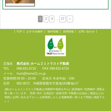
1
2
3
…
17
＞
TOP
おすすめ物件
物件情報
採用情報
お問い合わせ
店舗名
株式会社 ホーム２１トラスト不動産
TEL
098-831-6710 FAX 098-831-6720
メール
trust@home21.co.jp
営業時間
09:00～20:00 定休日 年末年始・GW
住所
902-0072 沖縄県那覇市字真地183番地の7
(株)ホーム２１トラスト不動産は沖縄県中南部を中心に賃貸物件･売買物件･買取を
取り扱っています。 売買･仲介･企画設計･資産活用･不動産のお悩みご相談などお
気軽にお問い合わせ下さい♪ お部屋探しから土地建物買い取りまで気軽に相談下さ
い！