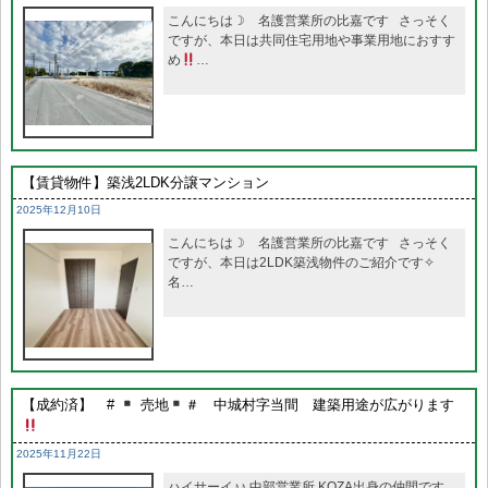
こんにちは☽ 名護営業所の比嘉です さっそく
ですが、本日は共同住宅用地や事業用地におすす
め
…
【賃貸物件】築浅2LDK分譲マンション
2025年12月10日
こんにちは☽ 名護営業所の比嘉です さっそく
ですが、本日は2LDK築浅物件のご紹介です✧
名…
【成約済】 #
売地
＃ 中城村字当間 建築用途が広がります
2025年11月22日
ハイサーイ♪♪ 中部営業所 KOZA出身の仲間です