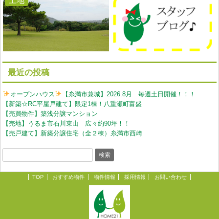
最近の投稿
オープンハウス
【糸満市兼城】2026.8月 毎週土日開催！！！
【新築☆RC平屋戸建て】限定1棟！八重瀬町富盛
【売買物件】築浅分譲マンション
【売地】うるま市石川東山 広々約90坪！！
【売戸建て】新築分譲住宅（全２棟）糸満市西崎
TOP
おすすめ物件
物件情報
採用情報
お問い合わせ