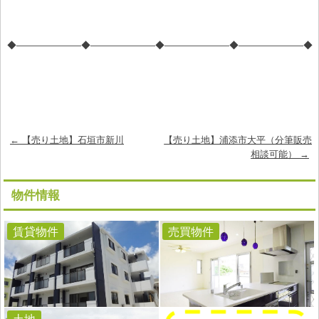
◆―――――――◆―――――――◆―――――――◆―――――――◆
Post
←
【売り土地】石垣市新川
【売り土地】浦添市大平（分筆販売
navigation
相談可能）
→
物件情報
賃貸物件
売買物件
土地