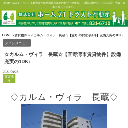
Skip
(株)ホーム２１トラスト不動産は沖縄県那覇市真地の総合不動産業。中南部の物件を中心に賃貸・売買・買
取を行っています。
to
content
HOME
>
賃貸物件
>
☆カルム・ヴィラ 長蔵☆【宜野湾市賃貸物件】設備充実の1DK♪
メインメニュー
☆カルム・ヴィラ 長蔵☆【宜野湾市賃貸物件】設備
充実の1DK♪
2021/09/27
賃貸物
件
♢カルム・ヴィラ 長蔵♢