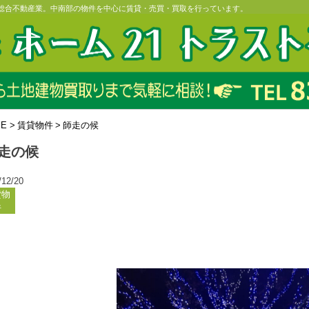
の総合不動産業。中南部の物件を中心に賃貸・売買・買取を行っています。
ME
>
賃貸物件
>
師走の候
走の候
/12/20
貸物
件