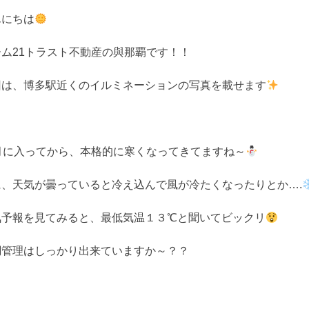
んにちは
ーム21トラスト不動産の與那覇です！！
回は、博多駅近くのイルミネーションの写真を載せます
2月に入ってから、本格的に寒くなってきてますね～
に、天気が曇っていると冷え込んで風が冷たくなったりとか….
気予報を見てみると、最低気温１３℃と聞いてビックリ
調管理はしっかり出来ていますか～？？