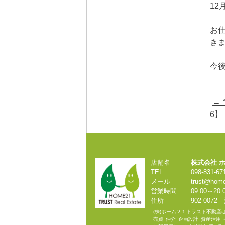
1
お
き
今
Pos
←
navi
6】
店舗名
株式会社 
TEL
098-831-6
メール
trust@home
営業時間
09:00～2
住所
902-00
(株)ホーム２１トラスト不動産
売買･仲介･企画設計･資産活用