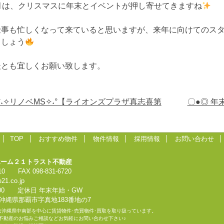
2月は、クリスマスに年末とイベントが押し寄せてきますね
仕事も忙しくなって来ていると思いますが、来年に向けてのス
ましょう
後とも宜しくお願い致します。
t
°˖✧リノベMS✧˖°【ライオンズプラザ真志喜第
〇●◎ 年
gation
TOP
おすすめ物件
物件情報
採用情報
お問い合わせ
ホーム２１トラスト不動産
710　　FAX 098-831-6720
21.co.jp
0:00　　定休日 年末年始・GW
72　沖縄県那覇市字真地183番地の7
は沖縄県中南部を中心に賃貸物件･売買物件･買取を取り扱っています。

･不動産のお悩みご相談などお気軽にお問い合わせ下さい♪
