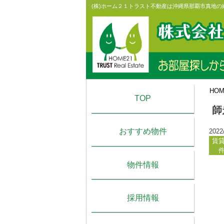
Skip
(株)ホーム２１トラスト不動産は沖縄県那覇市真地
to
content
HO
TOP
師
おすすめ物件
2022
賃
物件情報
採用情報