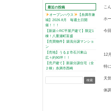
こ
最近の投稿
オープンハウス
【糸満市兼
ホ
城】2026.8月 毎週土日開
催！！！
今
【新築☆RC平屋戸建て】限定1
棟！八重瀬町富盛
【売買物件】築浅分譲マンショ
ン
【売地】うるま市石川東山
1
広々約90坪！！
【売戸建て】新築分譲住宅（全
特
２棟）糸満市西崎
天
体