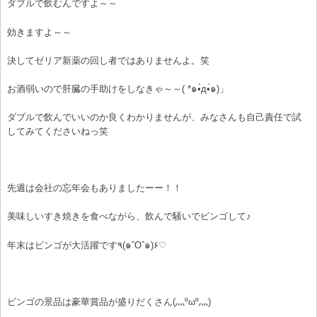
ダブルで飲むんですよ～～
効きますよ～～
決してゼリア新薬の回し者ではありませんよ。笑
お酒弱いので肝臓の手助けをしなきゃ～～( *๑•̀д•́๑)」
ダブルで飲んでいいのか良くわかりませんが、みなさんも自己責任で試
してみてくださいねっ笑
先週は会社の忘年会もありましたーー！！
美味しいすき焼きを食べながら、飲んで騒いでビンゴして♪
年末はビンゴが大活躍です٩(๑ˆOˆ๑)۶♡
ビンゴの景品は豪華賞品が盛りだくさん(灬ºωº灬)