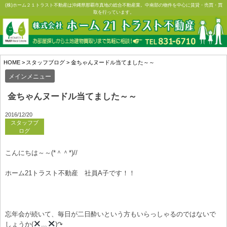
Skip
(株)ホーム２１トラスト不動産は沖縄県那覇市真地の総合不動産業。中南部の物件を中心に賃貸・売買・買
取を行っています。
to
content
HOME
>
スタッフブログ
>
金ちゃんヌードル当てました～～
メインメニュー
金ちゃんヌードル当てました～～
2016/12/20
スタッフブ
ログ
こんにちは～～(*＾＾*)//
ホーム21トラスト不動産 社員A子です！！
忘年会が続いて、毎日が二日酔いという方もいらっしゃるのではないで
しょうか(
﹏
)↷