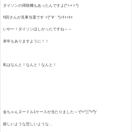
ダイソンの掃除機もあったんですよ(*✧×✧*)
N田さんが見事当選ですヾ(*´∀｀*)ﾉｷｬｯｷｬ
いやー！ダイソンほしかったですね～～
来年もありますように！！
私はなんと！なんと！なんと！
金ちゃんヌードル1ケースが当たりました～◝(⁰▿⁰三⁰▿⁰)◜
嬉しいような悲しいような…