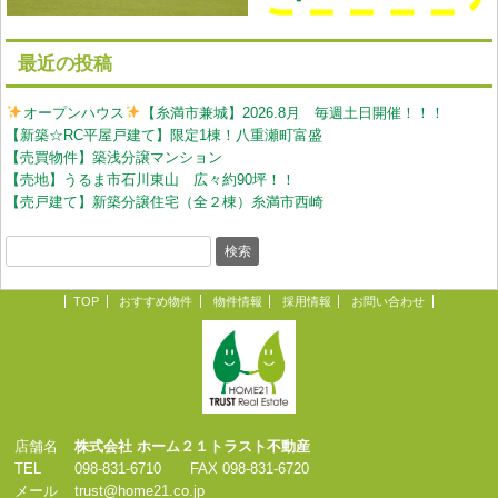
最近の投稿
オープンハウス
【糸満市兼城】2026.8月 毎週土日開催！！！
【新築☆RC平屋戸建て】限定1棟！八重瀬町富盛
【売買物件】築浅分譲マンション
【売地】うるま市石川東山 広々約90坪！！
【売戸建て】新築分譲住宅（全２棟）糸満市西崎
TOP
おすすめ物件
物件情報
採用情報
お問い合わせ
店舗名
株式会社 ホーム２１トラスト不動産
TEL
098-831-6710 FAX 098-831-6720
メール
trust@home21.co.jp