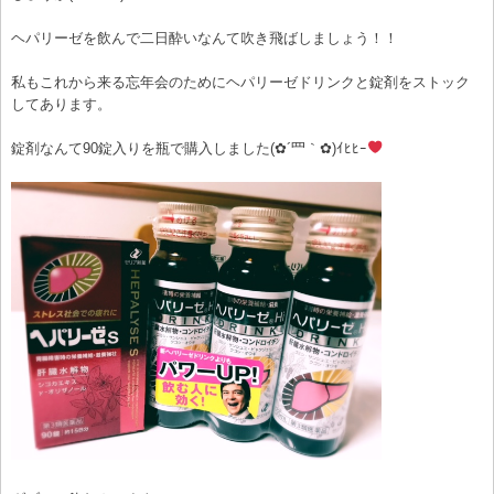
ヘパリーゼを飲んで二日酔いなんて吹き飛ばしましょう！！
私もこれから来る忘年会のためにヘパリーゼドリンクと錠剤をストック
してあります。
錠剤なんて90錠入りを瓶で購入しました(✿´罒｀✿)ｲﾋﾋｰ