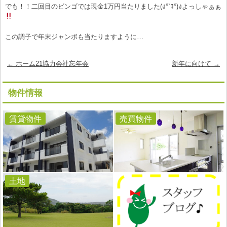
でも！！二回目のビンゴでは現金1万円当たりました(ง°`ﾛ°)งよっしゃぁぁ
この調子で年末ジャンボも当たりますように…
Post
←
ホーム21協力会社忘年会
新年に向けて
→
navigation
物件情報
賃貸物件
売買物件
土地