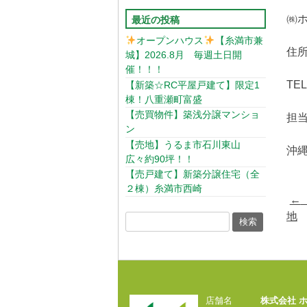
㈱ホ
最近の投稿
オープンハウス
【糸満市兼
住
城】2026.8月 毎週土日開
催！！！
TEL
【新築☆RC平屋戸建て】限定1
棟！八重瀬町富盛
【売買物件】築浅分譲マンショ
担当
ン
【売地】うるま市石川東山
沖縄
広々約90坪！！
【売戸建て】新築分譲住宅（全
２棟）糸満市西崎
Pos
←
navi
地
店舗名
株式会社 