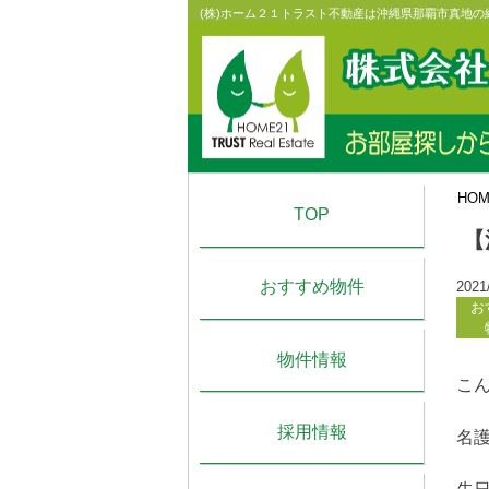
Skip
(株)ホーム２１トラスト不動産は沖縄県那覇市真地
to
content
HO
TOP
【
おすすめ物件
2021
お
物件情報
こ
採用情報
名