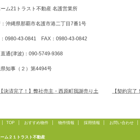
ーム21トラスト不動産 名護営業所
所：沖縄県那覇市名護市港二丁目7番1号
：0980-43-0841 FAX：0980-43-0842
直通(津波)：090-5749-9368
県知事（２）第4494号
t
【決済完了！】弊社売主・西原町我謝売り土
【契約完了
gation
TOP
おすすめ物件
物件情報
採用情報
お問い合わせ
ホーム２１トラスト不動産