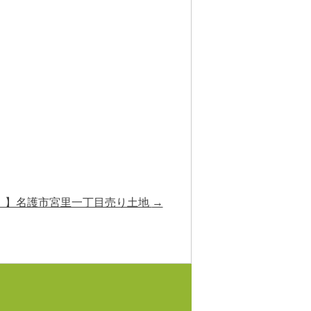
！】名護市宮里一丁目売り土地
→