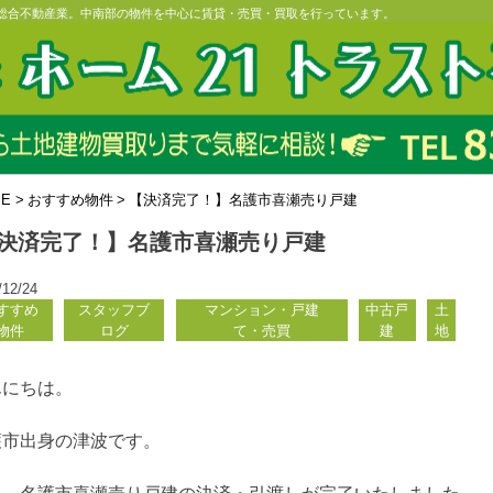
の総合不動産業。中南部の物件を中心に賃貸・売買・買取を行っています。
ME
>
おすすめ物件
>
【決済完了！】名護市喜瀬売り戸建
決済完了！】名護市喜瀬売り戸建
/12/24
すすめ
スタッフブ
マンション・戸建
中古戸
土
物件
ログ
て・売買
建
地
んにちは。
護市出身の津波です。