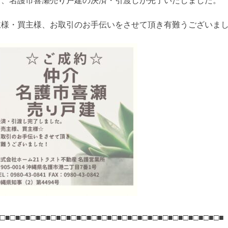
日、名護市喜瀬売り戸建の決済・引渡しが完了いたしました。
主様・買主様、お取引のお手伝いをさせて頂き有難うございま
□■□■□■□■□■□■□■□■□■□■□■□■□■□■□■□■□■□■□■□■□■□■