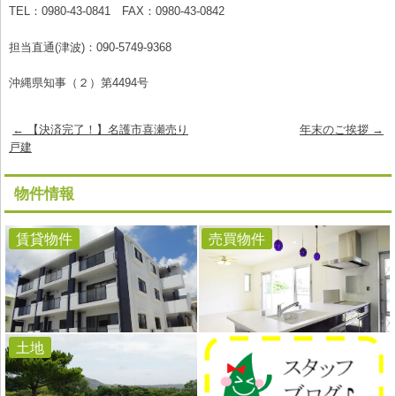
TEL：0980-43-0841 FAX：0980-43-0842
担当直通(津波)：090-5749-9368
沖縄県知事（２）第4494号
Post
←
【決済完了！】名護市喜瀬売り
年末のご挨拶
→
navigation
戸建
物件情報
賃貸物件
売買物件
土地