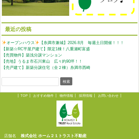
最近の投稿
オープンハウス
【糸満市兼城】2026.8月 毎週土日開催！！！
【新築☆RC平屋戸建て】限定1棟！八重瀬町富盛
【売買物件】築浅分譲マンション
【売地】うるま市石川東山 広々約90坪！！
【売戸建て】新築分譲住宅（全２棟）糸満市西崎
TOP
おすすめ物件
物件情報
採用情報
お問い合わせ
店舗名
株式会社 ホーム２１トラスト不動産