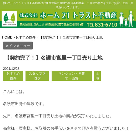
Skip
(株)ホーム２１トラスト不動産は沖縄県那覇市真地の総合不動産業。中南部の物件を中心に賃貸・売買・買
取を行っています。
to
content
HOME
>
おすすめ物件
>
【契約完了！】名護市宮里一丁目売り土地
メインメニュー
【契約完了！】名護市宮里一丁目売り土地
2021/12/28
おすすめ
スタッフブ
マンション・戸建
土
物件
ログ
て・売買
地
こんにちは。
名護市出身の津波です。
先日、名護市宮里一丁目売り土地の契約が完了いたしました。
売主様・買主様、お取引のお手伝いをさせて頂き有難うございました！