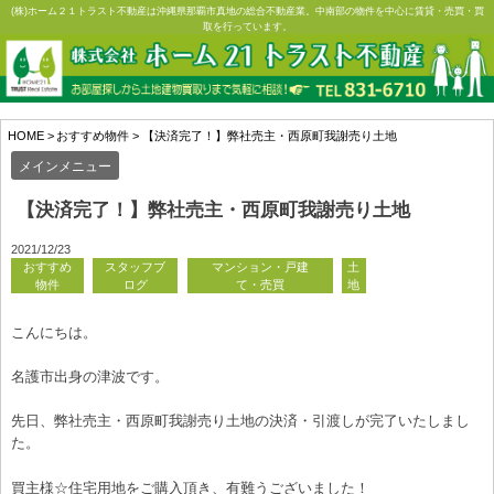
Skip
(株)ホーム２１トラスト不動産は沖縄県那覇市真地の総合不動産業。中南部の物件を中心に賃貸・売買・買
取を行っています。
to
content
HOME
>
おすすめ物件
>
【決済完了！】弊社売主・西原町我謝売り土地
メインメニュー
【決済完了！】弊社売主・西原町我謝売り土地
2021/12/23
おすすめ
スタッフブ
マンション・戸建
土
物件
ログ
て・売買
地
こんにちは。
名護市出身の津波です。
先日、弊社売主・西原町我謝売り土地の決済・引渡しが完了いたしまし
た。
買主様☆住宅用地をご購入頂き、有難うございました！