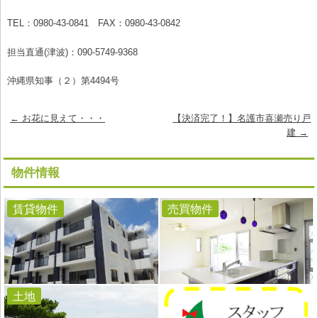
TEL：0980-43-0841 FAX：0980-43-0842
担当直通(津波)：090-5749-9368
沖縄県知事（２）第4494号
Post
←
お花に見えて・・・
【決済完了！】名護市喜瀬売り戸
navigation
建
→
物件情報
賃貸物件
売買物件
土地