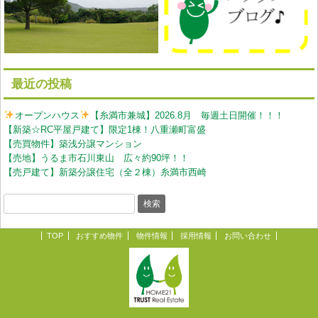
最近の投稿
オープンハウス
【糸満市兼城】2026.8月 毎週土日開催！！！
【新築☆RC平屋戸建て】限定1棟！八重瀬町富盛
【売買物件】築浅分譲マンション
【売地】うるま市石川東山 広々約90坪！！
【売戸建て】新築分譲住宅（全２棟）糸満市西崎
TOP
おすすめ物件
物件情報
採用情報
お問い合わせ